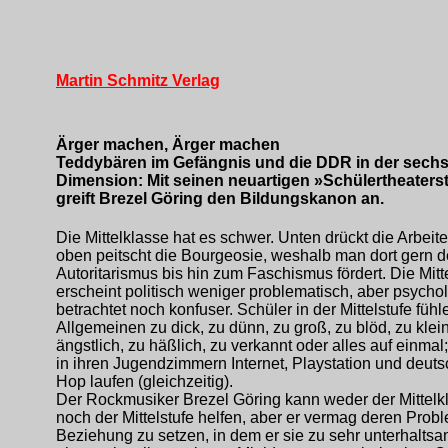
Martin Schmitz Verlag
Ärger machen, Ärger machen
Teddybären im Gefängnis und die DDR in der sech
Dimension: Mit seinen neuartigen »Schülertheater
greift Brezel Göring den Bildungskanon an.
Die Mittelklasse hat es schwer. Unten drückt die Arbeite
oben peitscht die Bourgeosie, weshalb man dort gern 
Autoritarismus bis hin zum Faschismus fördert. Die Mitt
erscheint politisch weniger problematisch, aber psycho
betrachtet noch konfuser. Schüler in der Mittelstufe fühl
Allgemeinen zu dick, zu dünn, zu groß, zu blöd, zu klein
ängstlich, zu häßlich, zu verkannt oder alles auf einma
in ihren Jugendzimmern Internet, Playstation und deuts
Hop laufen (gleichzeitig).
Der Rockmusiker Brezel Göring kann weder der Mittelk
noch der Mittelstufe helfen, aber er vermag deren Prob
Beziehung zu setzen, in dem er sie zu sehr unterhalts