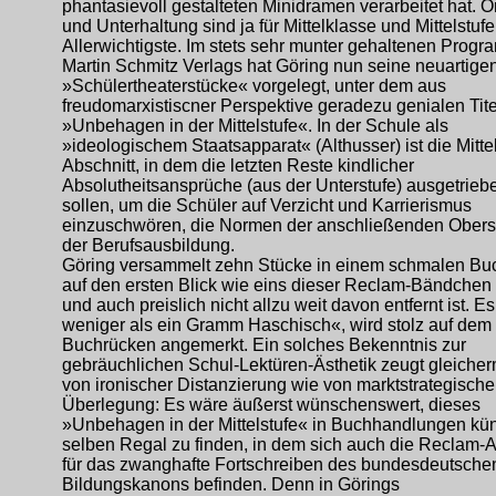
phantasievoll gestalteten Minidramen verarbeitet hat. Or
und Unterhaltung sind ja für Mittelklasse und Mittelstuf
Allerwichtigste. Im stets sehr munter gehaltenen Prog
Martin Schmitz Verlags hat Göring nun seine neuartige
»Schülertheaterstücke« vorgelegt, unter dem aus
freudomarxistiscner Perspektive geradezu genialen Tite
»Unbehagen in der Mittelstufe«. In der Schule als
»ideologischem Staatsapparat« (Althusser) ist die Mittel
Abschnitt, in dem die letzten Reste kindlicher
Absolutheitsansprüche (aus der Unterstufe) ausgetrie
sollen, um die Schüler auf Verzicht und Karrierismus
einzuschwören, die Normen der anschließenden Obers
der Berufsausbildung.
Göring versammelt zehn Stücke in einem schmalen Bu
auf den ersten Blick wie eins dieser Reclam-Bändchen
und auch preislich nicht allzu weit davon entfernt ist. Es
weniger als ein Gramm Haschisch«, wird stolz auf dem
Buchrücken angemerkt. Ein solches Bekenntnis zur
gebräuchlichen Schul-Lektüren-Ästhetik zeugt gleich
von ironischer Distanzierung wie von marktstrategische
Überlegung: Es wäre äußerst wünschenswert, dieses
»Unbehagen in der Mittelstufe« in Buchhandlungen kün
selben Regal zu finden, in dem sich auch die Reclam
für das zwanghafte Fortschreiben des bundesdeutsche
Bildungskanons befinden. Denn in Görings