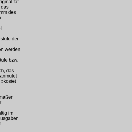
iginalität
e das
ramm des
n
l
stufe der
ben werden
tufe bzw.
ch, das
 anmutet
 »kostet
ermaßen
r
ftig im
-Ausgaben
n