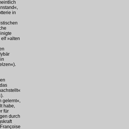
eintlich
Anstand«,
terie in
istischen
che
inigte
elf »alten
en
dybär
 in
elzen«).
den
»das
achstellt«
).
 gelernt«,
lt habe,
r für
agen durch
skraft
 Françoise