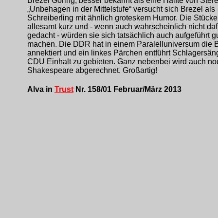
Brezel Göring, besser bekannt als eine Hälfte von Stereo
„Unbehagen in der Mittelstufe“ versucht sich Brezel als
Schreiberling mit ähnlich groteskem Humor. Die Stücke
allesamt kurz und - wenn auch wahrscheinlich nicht daf
gedacht - würden sie sich tatsächlich auch aufgeführt g
machen. Die DDR hat in einem Paralelluniversum die
annektiert und ein linkes Pärchen entführt Schlagersän
CDU Einhalt zu gebieten. Ganz nebenbei wird auch no
Shakespeare abgerechnet. Großartig!
Alva in
Trust
Nr. 158/01 Februar/März 2013