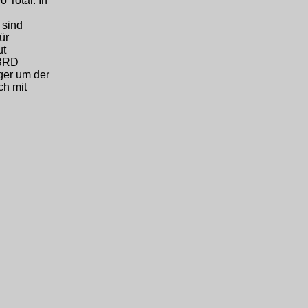
 Total. In
 sind
ür
ut
 BRD
ger um der
ch mit