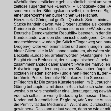
»Schülertheaterstücken« geht es nämlich nicht um verm
zeitlose Tugenden wie »Demut«, »Tüchtigkeit« oder »
sondern um den Bildungskanon selbst, um dessen Bigot
einer überkommenen bürgerlichen Gesellschaft.
Hierzu setzt Göring auf großen Quatsch. Seine minimal
Stücke handeln davon, wie Drogensüchtige als kosmis
Kuriere in der »sechsten Dimension« eine »Wiedervere
Deutsche Demokratische Republik« betreten, in der die 
Bundesländer« an den ökonomisch überlegenen Osten
angeschlossen wurden (im Stück »Finger weg von hart
Drogen«). Oder von einem alten und einen jungen Ted
hinter Gittern, die in Mülltonnen auftreten, als wären sie
Becketts »Endspiel« arretiert worden (»Gefangene in P
Es gibt einen Berlusconi, der zu »apathischem Jubel«
zusammenhanglos daherjammert (»Wie die maßvollen
Entscheidungen der europäischen Staatsoberhäupter 
sozialen Frieden sichern«) und einen Friedrich II., der 
berühmte Postkartenmotiv Flötenkonzert in Sanssouci n
(»Friedrich II.: Die zarten Künstlerseelen im Blutrausch«
Göring behauptet, »mit diesem Buch habe ich schreiben
weshalb er vorsichtshalber eine Literaturgattung gewäh
»der ich selbst nur wenig Bedeutung beimesse - Theate
Kinder und Jugendliche«. Er glaubt, »daß meine Auss
die Primitivität des Mediums an Wucht und Durchschlag
gewinnen«. Das kann er laut sagen, denn so wie er mit