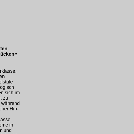
sten
stücken«
rklasse,
den
elstufe
logisch
en sich im
, zu
l; während
cher Hip-
lasse
leme in
am und