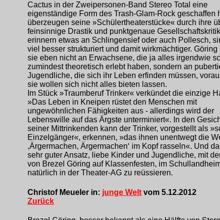
Cactus in der Zweipersonen-Band Stereo Total eine
eigenständige Form des Trash-Glam-Rock geschaffen h
überzeugen seine »Schülertheaterstücke« durch ihre ü
feinsinnige Drastik und punktgenaue Gesellschaftskritik
erinnern etwas an Schlingensief oder auch Pollesch, s
viel besser strukturiert und damit wirkmächtiger. Göring
sie eben nicht an Erwachsene, die ja alles irgendwie s
zumindest theoretisch erlebt haben, sondern an pubert
Jugendliche, die sich ihr Leben erfinden müssen, vorau
sie wollen sich nicht alles bieten lassen.
Im Stück »Traumberuf Trinker« verkündet die einzige Ha
»Das Leben in Kneipen rüstet den Menschen mit
ungewöhnlichen Fähigkeiten aus - allerdings wird der
Lebenswille auf das Ärgste unterminiert«. In den Gesic
seiner Mittrinkenden kann der Trinker, vorgestellt als »
Einzelgänger«, erkennen, »das ihnen unentwegt die W
,Ärgermachen, Ärgermachen‘ im Kopf rasseln«. Und das
sehr guter Ansatz, liebe Kinder und Jugendliche, mit d
von Brezel Göring auf Klassenfesten, im Schullandhei
natürlich in der Theater-AG zu reüssieren.
Christof Meueler in:
junge Welt
vom 5.12.2012
Zurück