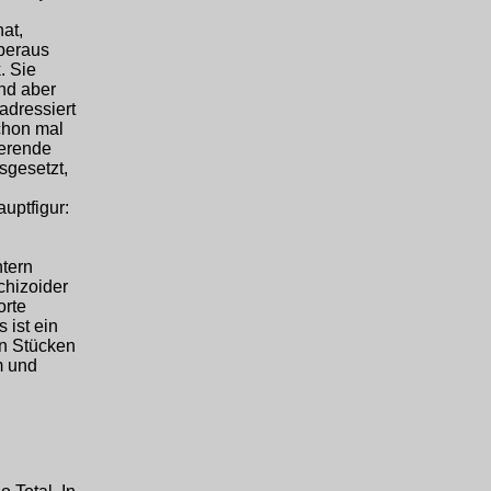
at,
beraus
. Sie
ind aber
 adressiert
chon mal
ierende
sgesetzt,
uptfigur:
htern
schizoider
orte
 ist ein
en Stücken
m und