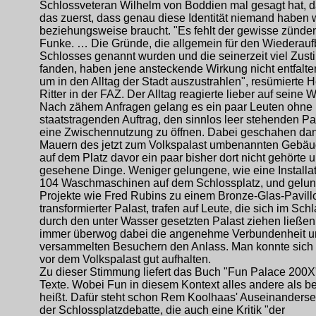
Schlossveteran Wilhelm von Boddien mal gesagt hat, d
das zuerst, dass genau diese Identität niemand haben w
beziehungsweise braucht. "Es fehlt der gewisse zünde
Funke. … Die Gründe, die allgemein für den Wiederau
Schlosses genannt wurden und die seinerzeit viel Zus
fanden, haben jene ansteckende Wirkung nicht entfalt
um in den Alltag der Stadt auszustrahlen", resümierte 
Ritter in der FAZ. Der Alltag reagierte lieber auf seine 
Nach zähem Anfragen gelang es ein paar Leuten ohne
staatstragenden Auftrag, den sinnlos leer stehenden Pal
eine Zwischennutzung zu öffnen. Dabei geschahen dan
Mauern des jetzt zum Volkspalast umbenannten Gebä
auf dem Platz davor ein paar bisher dort nicht gehörte 
gesehene Dinge. Weniger gelungene, wie eine Installat
104 Waschmaschinen auf dem Schlossplatz, und gelu
Projekte wie Fred Rubins zu einem Bronze-Glas-Pavill
transformierter Palast, trafen auf Leute, die sich im Sc
durch den unter Wasser gesetzten Palast ziehen ließe
immer überwog dabei die angenehme Verbundenheit u
versammelten Besuchern den Anlass. Man konnte sich 
vor dem Volkspalast gut aufhalten.
Zu dieser Stimmung liefert das Buch "Fun Palace 200X" 
Texte. Wobei Fun in diesem Kontext alles andere als be
heißt. Dafür steht schon Rem Koolhaas' Auseinanderse
der Schlossplatzdebatte, die auch eine Kritik "der