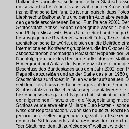
Balkon des vormals kaiserlichen Berliner Stadtschlosse
die sozialistische Republik aus, während der Kaiser mi
ins holländische Exil fuhr. Es ist nur logisch, dass Foto
Liebknechts Balkonauftritt und dem im Auto abreisende
den gerade erschienenen Band "Fun Palace 200X. Der 
Schlossplatz. Abriss, Neubau oder grüne Wiese?" einle
von Philipp Misselwitz, Hans Ulrich Obrist und Philipp 
herausgegebene Reader versammelt Fotos, Texte, Inte
architektonische Entwürfe, die sich um die Beiträge ein
internationalen Konferenz gruppieren, die im Oktober 
asbestsanierten ehemaligen Palast der Republik der 
Nachfolgegebäude des Berliner Stadtschlosses, stattfa
Hintergrund und Anlass der Konferenz ist der einmütige
Beschluss des Bundestages aus dem Jahr 2002, den Pa
Republik abzureißen und an der Stelle das alte, 1950 
Stadtschloss zumindest in Teilen wieder aufzubauen. D
seit dem Beschluss des Bundestages auf dem Berliner
Schlossplatz von offizieller staatsrepräsentativer Seite n
beziehungsweise gar nichts getan hat, ist nicht nur ein
der allgemeinen Finanzkrise - die Neugestaltung mit d
Schloss würde etwa eine Milliarde Euro kosten -, sonde
Krise der Repräsentation. Wenn sich heute zu Recht 
jemand an die ellenlangen und ungezählten Texte erinne
denen die Schlosswiederaufbau-Befürworter in den Feu
"der Stadt ihre Identität zurückgeben" wollten, wie der