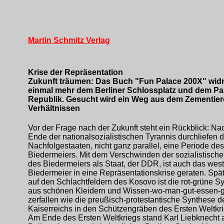
Martin Schmitz Verlag
Krise der Repräsentation
Zukunft träumen: Das Buch "Fun Palace 200X" wid
einmal mehr dem Berliner Schlossplatz und dem Pal
Republik. Gesucht wird ein Weg aus dem Zementie
Verhältnissen
Vor der Frage nach der Zukunft steht ein Rückblick: N
Ende der nationalsozialistischen Tyrannis durchliefen 
Nachfolgestaaten, nicht ganz parallel, eine Periode des
Biedermeiers. Mit dem Verschwinden der sozialistische
des Biedermeiers als Staat, der DDR, ist auch das wes
Biedermeier in eine Repräsentationskrise geraten. Spä
auf den Schlachtfeldern des Kosovo ist die rot-grüne S
aus schönen Kleidern und Wissen-wo-man-gut-essen-
zerfallen wie die preußisch-protestantische Synthese d
Kaiserreichs in den Schützengräben des Ersten Weltkri
Am Ende des Ersten Weltkriegs stand Karl Liebknecht 