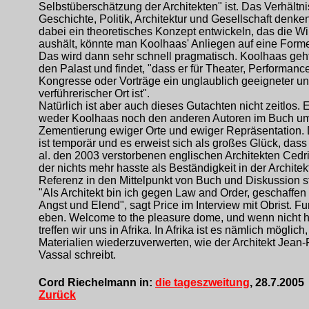
Selbstüberschätzung der Architekten" ist. Das Verhältn
Geschichte, Politik, Architektur und Gesellschaft denke
dabei ein theoretisches Konzept entwickeln, das die Wir
aushält, könnte man Koolhaas' Anliegen auf eine Forme
Das wird dann sehr schnell pragmatisch. Koolhaas geh
den Palast und findet, "dass er für Theater, Performanc
Kongresse oder Vorträge ein unglaublich geeigneter u
verführerischer Ort ist".
Natürlich ist aber auch dieses Gutachten nicht zeitlos. 
weder Koolhaas noch den anderen Autoren im Buch um
Zementierung ewiger Orte und ewiger Repräsentation. 
ist temporär und es erweist sich als großes Glück, dass 
al. den 2003 verstorbenen englischen Architekten Cedri
der nichts mehr hasste als Beständigkeit in der Architekt
Referenz in den Mittelpunkt von Buch und Diskussion st
"Als Architekt bin ich gegen Law and Order, geschaffen
Angst und Elend", sagt Price im Interview mit Obrist. F
eben. Welcome to the pleasure dome, und wenn nicht h
treffen wir uns in Afrika. In Afrika ist es nämlich möglich,
Materialien wiederzuverwerten, wie der Architekt Jean-
Vassal schreibt.
Cord Riechelmann in:
die tageszweitung
, 28.7.2005
Zurück