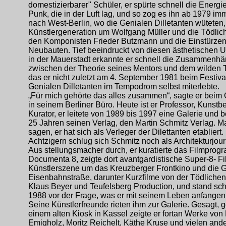
domestizierbarer" Schüler, er spürte schnell die Energi
Punk, die in der Luft lag, und so zog es ihn ab 1979 im
nach West-Berlin, wo die Genialen Dilletanten wüteten,
Künstlergeneration um Wolfgang Müller und die Tödlich
den Komponisten Frieder Butzmann und die Einstürze
Neubauten. Tief beeindruckt von diesen ästhetischen
in der Mauerstadt erkannte er schnell die Zusammenh
zwischen der Theorie seines Mentors und dem wilden T
das er nicht zuletzt am 4. September 1981 beim Festiva
Genialen Dilletanten im Tempodrom selbst miterlebte.
„Für mich gehörte das alles zusammen“, sagte er beim
in seinem Berliner Büro. Heute ist er Professor, Kunstb
Kurator, er leitete von 1989 bis 1997 eine Galerie und be
25 Jahren seinen Verlag, den Martin Schmitz Verlag. M
sagen, er hat sich als Verleger der Dilettanten etabliert.
Achtzigern schlug sich Schmitz noch als Architekturjour
Aus stellungsmacher durch, er kuratierte das Filmprog
Documenta 8, zeigte dort avantgardistische Super-8- F
Künstlerszene um das Kreuzberger Frontkino und die G
Eisenbahnstraße, darunter Kurzfilme von der Tödlichen
Klaus Beyer und Teufelsberg Production, und stand sch
1988 vor der Frage, was er mit seinem Leben anfangen 
Seine Künstlerfreunde rieten ihm zur Galerie. Gesagt, g
einem alten Kiosk in Kassel zeigte er fortan Werke von
Emigholz, Moritz Reichelt, Käthe Kruse und vielen and