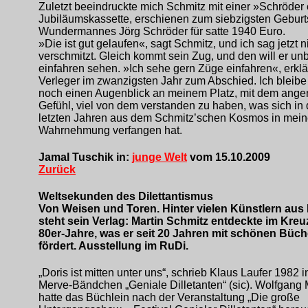
Zuletzt beeindruckte mich Schmitz mit einer »Schröder 
Jubiläumskassette, erschienen zum siebzigsten Geburt
Wundermannes Jörg Schröder für satte 1940 Euro.
»Die ist gut gelaufen«, sagt Schmitz, und ich sag jetzt n
verschmitzt. Gleich kommt sein Zug, und den will er un
einfahren sehen. »Ich sehe gern Züge einfahren«, erklä
Verleger im zwanzigsten Jahr zum Abschied. Ich bleibe 
noch einen Augenblick an meinem Platz, mit dem an
Gefühl, viel von dem verstanden zu haben, was sich in
letzten Jahren aus dem Schmitz’schen Kosmos in mein
Wahrnehmung verfangen hat.
Jamal Tuschik in:
junge Welt
vom 15.10.2009
Zurück
Weltsekunden des Dilettantismus
Von Weisen und Toren. Hinter vielen Künstlern aus 
steht sein Verlag: Martin Schmitz entdeckte im Kreu
80er-Jahre, was er seit 20 Jahren mit schönen Büc
fördert. Ausstellung im RuDi.
„Doris ist mitten unter uns“, schrieb Klaus Laufer 1982 
Merve-Bändchen „Geniale Dilletanten“ (sic). Wolfgang 
hatte das Büchlein nach der Veranstaltung „Die große