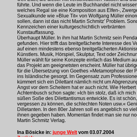
führte. Und wenn die Leute im Buchhandel nicht wissen
welches Regal sie eine Komposition aus Elfen-, Zwerg
Sexualkunde wie »Blue Tit« von Wolfgang Müller eino
sollen, dann ist das nicht Martin Schmitz’ Problem. Son
Kennzeichen einer kulturgeschichtlich verbrämten
Kunstauffassung.
Überhaupt Müller. In ihm hat Martin Schmitz sein Penda
gefunden. Hier trifft das breitgefächerte Interesse des V
auf einen mindestens ebenso breitgefächerten Aktioni
Künstlers. Musik, Hörspiel, Skulptur, Text oder Zeichnu
Müller wählt für seine Konzepte einfach das Medium aus
das Projekt am geeignetsten erscheint. Müller hat übri
für die Übersetzung von Goethes »Metamorphose der 
ins Isländische gesorgt. Im Gegensatz zum Professione
kümmert sich ein Dilettant nämlich nicht um Abgrenzun
Angst vor dem Scheitern hat er auch nicht. Wie Herbert
Achternbusch schon sagte: »Ich bin stolz, daß ich mich 
süßen Soße des Dilettantismus entwickle. Es ist schön,
vergessen zu können, die schlechten Noten usw.« Gen
Dilletanten. In den 80er Jahren soll es angeblich so vie
ihnen gegeben haben. Momentan findet man sie nur no
Martin Schmitz Verlag.
Ina Bösicke in:
junge Welt
vom 03.07.2004