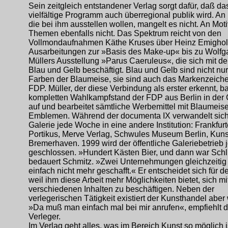
Sein zeitgleich entstandener Verlag sorgt dafür, daß da
vielfältige Programm auch überregional publik wird. An 
die bei ihm ausstellen wollen, mangelt es nicht. An Mot
Themen ebenfalls nicht. Das Spektrum reicht von den
Vollmondaufnahmen Käthe Kruses über Heinz Emighol
Ausarbeitungen zur »Basis des Make-up« bis zu Wolfg
Müllers Ausstellung »Parus Caeruleus«, die sich mit d
Blau und Gelb beschäftigt. Blau und Gelb sind nicht nur
Farben der Blaumeise, sie sind auch das Markenzeich
FDP. Müller, der diese Verbindung als erster erkennt, b
kompletten Wahlkampfstand der FDP aus Berlin in der 
auf und bearbeitet sämtliche Werbemittel mit Blaumeis
Emblemen. Während der documenta IX verwandelt sich
Galerie jede Woche in eine andere Institution: Frankfurt
Portikus, Merve Verlag, Schwules Museum Berlin, Kuns
Bremerhaven. 1999 wird der öffentliche Galeriebetrieb 
geschlossen. »Hundert Kästen Bier, und dann war Sch
bedauert Schmitz. »Zwei Unternehmungen gleichzeitig
einfach nicht mehr geschafft.« Er entscheidet sich für d
weil ihm diese Arbeit mehr Möglichkeiten bietet, sich mi
verschiedenen Inhalten zu beschäftigen. Neben der
verlegerischen Tätigkeit existiert der Kunsthandel aber 
»Da muß man einfach mal bei mir anrufen«, empfiehlt d
Verleger.
Im Verlag geht alles, was im Bereich Kunst so möglich i