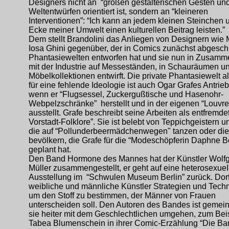
Designers nicht an “großen gestalterischen Gesten un
Weltentwürfen orientiert ist, sondern an “kleineren
Interventionen”: “Ich kann an jedem kleinen Steinchen 
Ecke meiner Umwelt einen kulturellen Beitrag leisten.”
Dem stellt Brandolini das Anliegen von Designern wie
Iosa Ghini gegenüber, der in Comics zunächst abgesc
Phantasiewelten entworfen hat und sie nun in Zusamm
mit der Industrie auf Messeständen, in Schauräumen un
Möbelkollektionen entwirft. Die private Phantasiewelt a
für eine fehlende Ideologie ist auch Ogar Grafes Antrieb
wenn er “Flugsessel, Zuckergußtische und Hasenohr-
Webpelzschränke” herstellt und in der eigenen “Louvr
ausstellt. Grafe beschreibt seine Arbeiten als entfremde
Vorstadt-Folklore”. Sie ist belebt von Teppichgeistern u
die auf “Pollunderbeermädchenwegen" tanzen oder die
bevölkern, die Grafe für die “Modeschöpferin Daphne Bo
geplant hat.
Den Band Hormone des Mannes hat der Künstler Wolf
Müller zusammengestellt, er geht auf eine heterosexueI
Ausstellung im “Schwulen Museum Berlin” zurück. Dort
weibliche und männliche Künstler Strategien und Techn
um den Stoff zu bestimmen, der Männer von Frauen
unterscheiden soll. Den Autoren des Bandes ist gemei
sie heiter mit dem Geschlechtlichen umgehen, zum Bei
Tabea Blumenschein in ihrer Comic-Erzählung “Die Bar