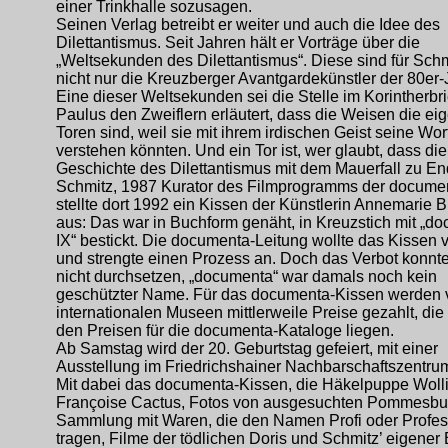
einer Trinkhalle sozusagen.
Seinen Verlag betreibt er weiter und auch die Idee des
Dilettantismus. Seit Jahren hält er Vorträge über die
„Weltsekunden des Dilettantismus“. Diese sind für Schm
nicht nur die Kreuzberger Avantgardekünstler der 80er-
Eine dieser Weltsekunden sei die Stelle im Korintherbrie
Paulus den Zweiflern erläutert, dass die Weisen die eig
Toren sind, weil sie mit ihrem irdischen Geist seine Wor
verstehen könnten. Und ein Tor ist, wer glaubt, dass die
Geschichte des Dilettantismus mit dem Mauerfall zu En
Schmitz, 1987 Kurator des Filmprogramms der document
stellte dort 1992 ein Kissen der Künstlerin Annemarie 
aus: Das war in Buchform genäht, in Kreuzstich mit „d
IX“ bestickt. Die documenta-Leitung wollte das Kissen 
und strengte einen Prozess an. Doch das Verbot konnte
nicht durchsetzen, „documenta“ war damals noch kein
geschützter Name. Für das documenta-Kissen werden 
internationalen Museen mittlerweile Preise gezahlt, die
den Preisen für die documenta-Kataloge liegen.
Ab Samstag wird der 20. Geburtstag gefeiert, mit einer
Ausstellung im Friedrichshainer Nachbarschaftszentru
Mit dabei das documenta-Kissen, die Häkelpuppe Wolli
Françoise Cactus, Fotos von ausgesuchten Pommesbu
Sammlung mit Waren, die den Namen Profi oder Profes
tragen, Filme der tödlichen Doris und Schmitz’ eigener 