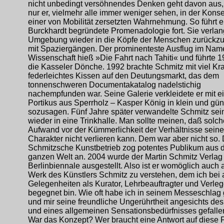
nicht unbedingt versöhnendes Denken geht davon aus,
nur er, vielmehr alle immer weniger sehen, in der Kon
einer von Mobilität zersetzten Wahrnehmung. So führt e
Burckhardt begründete Promenadologie fort. Sie verlang
Umgebung wieder in die Köpfe der Menschen zurückzuh
mit Spaziergängen. Der prominenteste Ausflug im Nam
Wissenschaft hieß »Die Fahrt nach Tahiti« und führte 
die Kasseler Dönche. 1992 brachte Schmitz mit viel Kr
federleichtes Kissen auf den Deutungsmarkt, das dem
tonnenschweren Documentakatalog nadelstichig
nachempfunden war. Seine Galerie verkleidete er mit 
Portikus aus Sperrholz – Kasper König in klein und gün
sozusagen. Fünf Jahre später verwandelte Schmitz sei
wieder in eine Trinkhalle. Man sollte meinen, daß solch
Aufwand vor der Kümmerlichkeit der Verhältnisse seine
Charakter nicht verlieren kann. Dem war aber nicht so.
Schmitzsche Kunstbetrieb zog potentes Publikum aus 
ganzen Welt an. 2004 wurde der Martin Schmitz Verlag 
Berlinbiennale ausgestellt. Also ist er womöglich auch a
Werk des Künstlers Schmitz zu verstehen, dem ich bei
Gelegenheiten als Kurator, Lehrbeauftragter und Verleg
begegnet bin. Wie oft habe ich in seinem Messeschlag
und mir seine freundliche Ungerührtheit angesichts des
und eines allgemeinen Sensationsbedürfnisses gefalle
War das Konzept? Wer braucht eine Antwort auf diese 