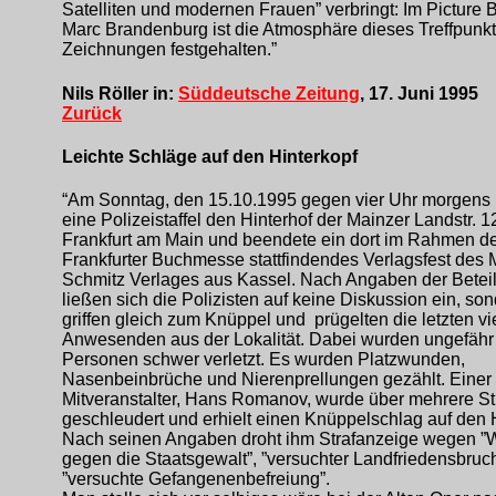
Satelliten und modernen Frauen” verbringt: Im Picture 
Marc Brandenburg ist die Atmosphäre dieses Treffpunkt
Zeichnungen festgehalten.”
Nils Röller in:
Süddeutsche Zeitung
, 17. Juni 1995
Zurück
Leichte Schläge auf den Hinterkopf
“Am Sonntag, den 15.10.1995 gegen vier Uhr morgens 
eine Polizeistaffel den Hinterhof der Mainzer Landstr. 1
Frankfurt am Main und beendete ein dort im Rahmen d
Frankfurter Buchmesse stattfindendes Verlagsfest des 
Schmitz Verlages aus Kassel. Nach Angaben der Beteil
ließen sich die Polizisten auf keine Diskussion ein, so
griffen gleich zum Knüppel und prügelten die letzten vi
Anwesenden aus der Lokalität. Dabei wurden ungefähr
Personen schwer verletzt. Es wurden Platzwunden,
Nasenbeinbrüche und Nierenprellungen gezählt. Einer
Mitveranstalter, Hans Romanov, wurde über mehrere St
geschleudert und erhielt einen Knüppelschlag auf den H
Nach seinen Angaben droht ihm Strafanzeige wegen ”
gegen die Staatsgewalt”, ”versuchter Landfriedensbruc
”versuchte Gefangenenbefreiung”.