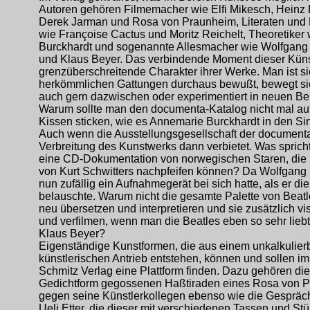
Autoren gehören Filmemacher wie Elfi Mikesch, Heinz
Derek Jarman und Rosa von Praunheim, Literaten und
wie Françoise Cactus und Moritz Reichelt, Theoretiker 
Burckhardt und sogenannte Allesmacher wie Wolfgang 
und Klaus Beyer. Das verbindende Moment dieser Künst
grenzüberschreitende Charakter ihrer Werke. Man ist si
herkömmlichen Gattungen durchaus bewußt, bewegt si
auch gern dazwischen oder experimentiert in neuen Be
Warum sollte man den documenta-Katalog nicht mal auf
Kissen sticken, wie es Annemarie Burckhardt in den S
Auch wenn die Ausstellungsgesellschaft der documenta
Verbreitung des Kunstwerks dann verbietet. Was sprich
eine CD-Dokumentation von norwegischen Staren, die
von Kurt Schwitters nachpfeifen können? Da Wolfgang 
nun zufällig ein Aufnahmegerät bei sich hatte, als er di
belauschte. Warum nicht die gesamte Palette von Beat
neu übersetzen und interpretieren und sie zusätzlich vi
und verfilmen, wenn man die Beatles eben so sehr liebt
Klaus Beyer?
Eigenständige Kunstformen, die aus einem unkalkulier
künstlerischen Antrieb entstehen, können und sollen im
Schmitz Verlag eine Plattform finden. Dazu gehören die
Gedichtform gegossenen Haßtiraden eines Rosa von 
gegen seine Künstlerkollegen ebenso wie die Gespräc
Ueli Etter, die dieser mit verschiedenen Tassen und St