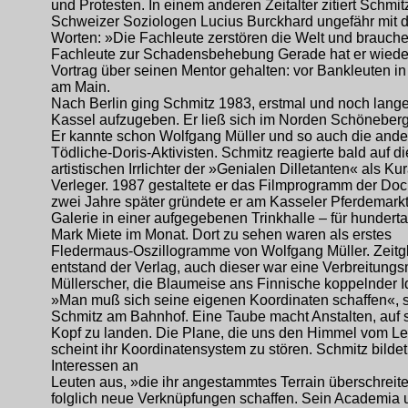
und Protesten. In einem anderen Zeitalter zitiert Schmit
Schweizer Soziologen Lucius Burckhard ungefähr mit 
Worten: »Die Fachleute zerstören die Welt und brauchen
Fachleute zur Schadensbehebung Gerade hat er wiede
Vortrag über seinen Mentor gehalten: vor Bankleuten in
am Main.
Nach Berlin ging Schmitz 1983, erstmal und noch lang
Kassel aufzugeben. Er ließ sich im Norden Schöneberg
Er kannte schon Wolfgang Müller und so auch die and
Tödliche-Doris-Aktivisten. Schmitz reagierte bald auf di
artistischen Irrlichter der »Genialen Dilletanten« als Ku
Verleger. 1987 gestaltete er das Filmprogramm der Do
zwei Jahre später gründete er am Kasseler Pferdemarkt
Galerie in einer aufgegebenen Trinkhalle – für hunderta
Mark Miete im Monat. Dort zu sehen waren als erstes
Fledermaus-Oszillogramme von Wolfgang Müller. Zeitg
entstand der Verlag, auch dieser war eine Verbreitung
Müllerscher, die Blaumeise ans Finnische koppelnder I
»Man muß sich seine eigenen Koordinaten schaffen«, 
Schmitz am Bahnhof. Eine Taube macht Anstalten, auf
Kopf zu landen. Die Plane, die uns den Himmel vom Lei
scheint ihr Koordinatensystem zu stören. Schmitz bildet
Interessen an
Leuten aus, »die ihr angestammtes Terrain überschreit
folglich neue Verknüpfungen schaffen. Sein Academia 