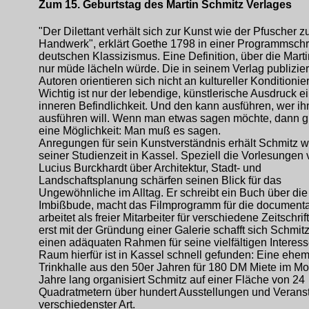
Zum 15. Geburtstag des Martin Schmitz Verlages
"Der Dilettant verhält sich zur Kunst wie der Pfuscher 
Handwerk", erklärt Goethe 1798 in einer Programmschri
deutschen Klassizismus. Eine Definition, über die Mart
nur müde lächeln würde. Die in seinem Verlag publizi
Autoren orientieren sich nicht an kultureller Konditionie
Wichtig ist nur der lebendige, künstlerische Ausdruck e
inneren Befindlichkeit. Und den kann ausführen, wer ih
ausführen will. Wenn man etwas sagen möchte, dann gi
eine Möglichkeit: Man muß es sagen.
Anregungen für sein Kunstverständnis erhält Schmitz 
seiner Studienzeit in Kassel. Speziell die Vorlesungen
Lucius Burckhardt über Architektur, Stadt- und
Landschaftsplanung schärfen seinen Blick für das
Ungewöhnliche im Alltag. Er schreibt ein Buch über die 
Imbißbude, macht das Filmprogramm für die documenta
arbeitet als freier Mitarbeiter für verschiedene Zeitschrif
erst mit der Gründung einer Galerie schafft sich Schmit
einen adäquaten Rahmen für seine vielfältigen Interes
Raum hierfür ist in Kassel schnell gefunden: Eine ehem
Trinkhalle aus den 50er Jahren für 180 DM Miete im M
Jahre lang organisiert Schmitz auf einer Fläche von 24
Quadratmetern über hundert Ausstellungen und Verans
verschiedenster Art.