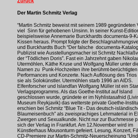
Zurück
Der Martin Schmitz Verlag
“Martin Schmitz beweist mit seinem 1989 gegründeten 
viel Sinn für gehobenen Unsinn. In seiner Kunst-Editio
beispielsweise Annemarie Burckhardts documenta-9-Ka
Kissen heraus. Prompt folgte der Beschlagnahmungsve
und Burckhardts Buch “Der falsche documenta-Katalog”
Publizist wie Ausstellungsmacher ist Schmitz Nachlaßv
der “Tödlichen Doris”. Fast ein Jahrzehnt gaben Nikola
Utermöhlen, Käthe Kruse und Wolfgang Müller unter d
Namen zu Punk-Hochzeiten ihre berühmt-berüchtigten
Performances und Konzerte. Nach Auflösung des Trios 
sie als Solokünstler. Utermöhlen starb 1996 an AIDS.
Elfenforscher und lslandfan Wolfgang Müller ist ein Sta
Verlagsprogramms. Als das Goethe-Institut auf Island
geschlossen wurde, gründete er im Nyhlistasafnid (Livi
Museum Reykjavik) das welterste private Goethe-Instit
erschien bei Schmitz “Blue Tit - Das deutsch-isländisch
Blaumeisenbuch” als zweisprachiges Lehrmaterial in El
Zwergen und Sexualkunde. Nicht nur zur Buchmesse pr
sich der Verlag in Frankfurt. Am 12.November wird im
Künstlerhaus Mousonturm gefeiert. Lesung, Konzert, F
CD-Premiere zur Martin-Schmitz-Neuerscheinung “Un