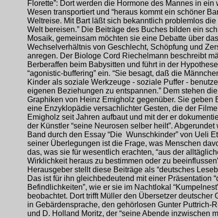
Florette”: Dort werden die Hormone des Mannes in ein 
Wesen transportiert und “heraus kommt ein schöner Bar
Weltreise. Mit Bart läßt sich bekanntlich problemlos di
Welt bereisen.” Die Beiträge des Buches bilden ein sch
Mosaik, gemeinsam möchten sie eine Debatte über da
Wechselverhältnis von Geschlecht, Schöpfung und Zer
anregen. Der Biologe Cord Riechelmann beschreibt m
Berberaffen beim Babysitten und führt in der Hypothes
“agonistic-buffering” ein. “Sie besagt, daß die Männche
Kinder als soziale Werkzeuge - soziale Puffer - benutze
eigenen Beziehungen zu entspannen.” Dem stehen die
Graphiken von Heinz Emigholz gegenüber. Sie geben E
eine Enzyklopädie versachlichter Gesten, die der Fil
Emigholz seit Jahren aufbaut und mit der er dokumentier
der Künstler “seine Neurosen selber heilt”. Abgerundet 
Band durch den Essay “Die Wunschkinder” von Ueli Ett
seiner Überlegungen ist die Frage, was Menschen davo
das, was sie für wesentlich erachten, “aus der alltäglic
Wirklichkeit heraus zu bestimmen oder zu beeinflussen
Herausgeber stellt diese Beiträge als “deutsches Leseb
Das ist für ihn gleichbedeutend mit einer Präsentation 
Befindlichkeiten”, wie er sie im Nachtlokal “Kumpelnest
beobachtet. Dort trifft Müller den Übersetzer deutscher
in Gebärdensprache, den gehörlosen Gunter Puttrich-
und D. Holland Moritz, der “seine Abende inzwischen m