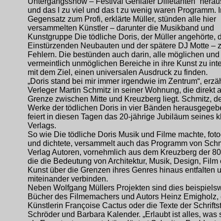
Untergangsshow – Festival Genialer Dilletanten“ her
und das l zu viel und das t zu wenig waren Programm. 
Gegensatz zum Profi, erklärte Müller, stünden alle hier
versammelten Künstler – darunter die Musikband und
Kunstgruppe Die tödliche Doris, der Müller angehörte, 
Einstürzenden Neubauten und der spätere DJ Motte – z
Fehlern. Die bestünden auch darin, alle möglichen und
vermeintlich unmöglichen Bereiche in ihre Kunst zu inte
mit dem Ziel, einen universalen Ausdruck zu finden.
„Doris stand bei mir immer irgendwie im Zentrum“, erzäh
Verleger Martin Schmitz in seiner Wohnung, die direkt a
Grenze zwischen Mitte und Kreuzberg liegt. Schmitz, de
Werke der tödlichen Doris in vier Bänden herausgegeb
feiert in diesen Tagen das 20-jährige Jubiläum seines k
Verlags.
So wie Die tödliche Doris Musik und Filme machte, fotog
und dichtete, versammelt auch das Programm von Schm
Verlag Autoren, vornehmlich aus dem Kreuzberg der 80
die die Bedeutung von Architektur, Musik, Design, Film
Kunst über die Grenzen ihres Genres hinaus entfalten 
miteinander verbinden.
Neben Wolfgang Müllers Projekten sind dies beispiels
Bücher des Filmemachers und Autors Heinz Emigholz, 
Künstlerin Françoise Cactus oder die Texte der Schriftst
Schröder und Barbara Kalender. „Erlaubt ist alles, was s