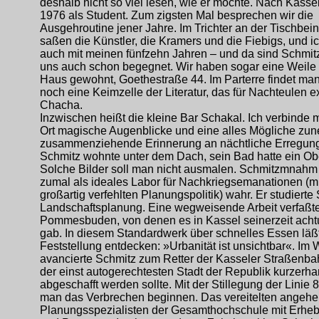
deshalb nicht so viel lesen, wie er möchte. Nach Kasse
1976 als Student. Zum zigsten Mal besprechen wir die
Ausgehroutine jener Jahre. Im Trichter an der Tischbei
saßen die Künstler, die Kramers und die Fiebigs, und i
auch mit meinen fünfzehn Jahren – und da sind Schmit
uns auch schon begegnet. Wir haben sogar eine Weile
Haus gewohnt, Goethestraße 44. Im Parterre findet ma
noch eine Keimzelle der Literatur, das für Nachteulen ex
Chacha.
Inzwischen heißt die kleine Bar Schakal. Ich verbinde 
Ort magische Augenblicke und eine alles Mögliche z
zusammenziehende Erinnerung an nächtliche Erregun
Schmitz wohnte unter dem Dach, sein Bad hatte ein Obe
Solche Bilder soll man nicht ausmalen. Schmitzmnahm
zumal als ideales Labor für Nachkriegsemanationen (mi
großartig verfehlten Planungspolitik) wahr. Er studierte
Landschaftsplanung. Eine wegweisende Arbeit verfaßte
Pommesbuden, von denen es in Kassel seinerzeit acht
gab. In diesem Standardwerk über schnelles Essen läßt
Feststellung entdecken: »Urbanität ist unsichtbar«. Im 
avancierte Schmitz zum Retter der Kasseler Straßenbah
der einst autogerechtesten Stadt der Republik kurzerh
abgeschafft werden sollte. Mit der Stillegung der Linie 8
man das Verbrechen beginnen. Das vereitelten angeh
Planungsspezialisten der Gesamthochschule mit Erhe