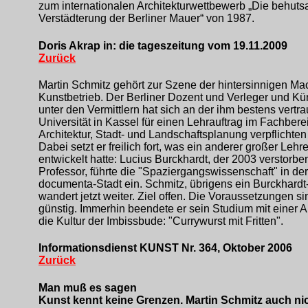
zum internationalen Architekturwettbewerb „Die behut
Verstädterung der Berliner Mauer“ von 1987.
Doris Akrap in: die tageszeitung vom 19.11.2009
Zurück
Martin Schmitz gehört zur Szene der hintersinnigen Ma
Kunstbetrieb. Der Berliner Dozent und Verleger und Kün
unter den Vermittlern hat sich an der ihm bestens vertra
Universität in Kassel für einen Lehrauftrag im Fachbere
Architektur, Stadt- und Landschaftsplanung verpflichten
Dabei setzt er freilich fort, was ein anderer großer Lehre
entwickelt hatte: Lucius Burckhardt, der 2003 verstorbe
Professor, führte die "Spaziergangswissenschaft" in der
documenta-Stadt ein. Schmitz, übrigens ein Burckhardt
wandert jetzt weiter. Ziel offen. Die Voraussetzungen si
günstig. Immerhin beendete er sein Studium mit einer A
die Kultur der Imbissbude: "Currywurst mit Fritten".
Informationsdienst KUNST Nr. 364, Oktober 2006
Zurück
Man muß es sagen
Kunst kennt keine Grenzen. Martin Schmitz auch nic