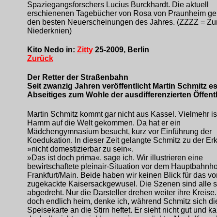
Spaziegangsforschers Lucius Burckhardt. Die aktuell
erschienenen Tagebücher von Rosa von Praunheim ge
den besten Neuerscheinungen des Jahres. (ZZZZ = Z
Niederknien)
Kito Nedo in:
Zitty
25-2009, Berlin
Zurück
Der Retter der Straßenbahn
Seit zwanzig Jahren veröffentlicht Martin Schmitz es
Abseitiges zum Wohle der ausdifferenzierten Öffentl
Martin Schmitz kommt gar nicht aus Kassel. Vielmehr ist
Hamm auf die Welt gekommen. Da hat er ein
Mädchengymnasium besucht, kurz vor Einführung der
Koedukation. In dieser Zeit gelangte Schmitz zu der Er
»nicht domestizierbar zu sein«.
»Das ist doch prima«, sage ich. Wir illustrieren eine
bewirtschaftete pleinair-Situation vor dem Hauptbahnho
Frankfurt/Main. Beide haben wir keinen Blick für das v
zugekackte Kaisersackgewusel. Die Szenen sind alle 
abgedreht. Nur die Darsteller drehen weiter ihre Kreise
doch endlich heim, denke ich, während Schmitz sich di
Speisekarte an die Stirn heftet. Er sieht nicht gut und k