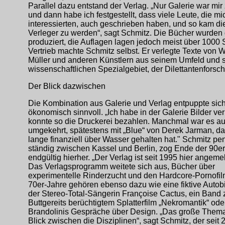
Parallel dazu entstand der Verlag. „Nur Galerie war mir
und dann habe ich festgestellt, dass viele Leute, die mi
interessierten, auch geschrieben haben, und so kam die
Verleger zu werden“, sagt Schmitz. Die Bücher wurden 
produziert, die Auflagen lagen jedoch meist über 1000 
Vertrieb machte Schmitz selbst. Er verlegte Texte von 
Müller und anderen Künstlern aus seinem Umfeld und 
wissenschaftlichen Spezialgebiet, der Dilettantenforsc
Der Blick dazwischen
Die Kombination aus Galerie und Verlag entpuppte sich
ökonomisch sinnvoll. „Ich habe in der Galerie Bilder ve
konnte so die Druckerei bezahlen. Manchmal war es a
umgekehrt, spätestens mit „Blue“ von Derek Jarman, d
lange finanziell über Wasser gehalten hat." Schmitz pe
ständig zwischen Kassel und Berlin, zog Ende der 90er
endgültig hierher. „Der Verlag ist seit 1995 hier angemel
Das Verlagsprogramm weitete sich aus, Bücher über
experimentelle Rinderzucht und den Hardcore-Pornofil
70er-Jahre gehören ebenso dazu wie eine fiktive Autob
der Stereo-Total-Sängerin Françoise Cactus, ein Band 
Buttgereits berüchtigtem Splatterfilm „Nekromantik“ od
Brandolinis Gespräche über Design. „Das große Thema 
Blick zwischen die Disziplinen“, sagt Schmitz, der seit 