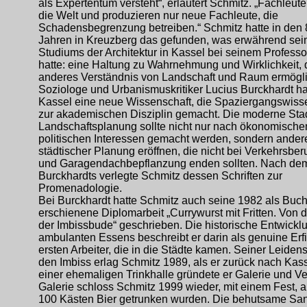
als Expertentum versteht“, erläutert Schmitz. „Fachleute
die Welt und produzieren nur neue Fachleute, die
Schadensbegrenzung betreiben.“ Schmitz hatte in den 
Jahren in Kreuzberg das gefunden, was erwährend sei
Studiums der Architektur in Kassel bei seinem Professo
hatte: eine Haltung zu Wahrnehmung und Wirklichkeit, 
anderes Verständnis von Landschaft und Raum ermögli
Soziologe und Urbanismuskritiker Lucius Burckhardt hat
Kassel eine neue Wissenschaft, die Spaziergangswisse
zur akademischen Disziplin gemacht. Die moderne Sta
Landschaftsplanung sollte nicht nur nach ökonomische
politischen Interessen gemacht werden, sondern ande
städtischer Planung eröffnen, die nicht bei Verkehrsbe
und Garagendachbepflanzung enden sollten. Nach de
Burckhardts verlegte Schmitz dessen Schriften zur
Promenadologie.
Bei Burckhardt hatte Schmitz auch seine 1982 als Buc
erschienene Diplomarbeit „Currywurst mit Fritten. Von d
der Imbissbude“ geschrieben. Die historische Entwickl
ambulanten Essens beschreibt er darin als genuine Erf
ersten Arbeiter, die in die Städte kamen. Seiner Leidens
den Imbiss erlag Schmitz 1989, als er zurück nach Kass
einer ehemaligen Trinkhalle gründete er Galerie und Ve
Galerie schloss Schmitz 1999 wieder, mit einem Fest, 
100 Kästen Bier getrunken wurden. Die behutsame Sa