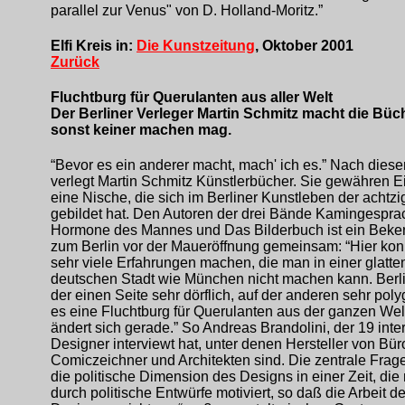
parallel zur Venus" von D. Holland-Moritz.”
Elfi Kreis in:
Die Kunstzeitung
, Oktober 2001
Zurück
Fluchtburg für Querulanten aus aller Welt
Der Berliner Verleger Martin Schmitz macht die Büch
sonst keiner machen mag.
“Bevor es ein anderer macht, mach' ich es.” Nach diese
verlegt Martin Schmitz Künstlerbücher. Sie gewähren Ei
eine Nische, die sich im Berliner Kunstleben der achtzi
gebildet hat. Den Autoren der drei Bände Kamingespra
Hormone des Mannes und Das Bilderbuch ist ein Beke
zum Berlin vor der Maueröffnung gemeinsam: “Hier ko
sehr viele Erfahrungen machen, die man in einer glatte
deutschen Stadt wie München nicht machen kann. Berli
der einen Seite sehr dörflich, auf der anderen sehr polyg
es eine Fluchtburg für Querulanten aus der ganzen Wel
ändert sich gerade.” So Andreas Brandolini, der 19 inte
Designer interviewt hat, unter denen Hersteller von Bü
Comiczeichner und Architekten sind. Die zentrale Frage 
die politische Dimension des Designs in einer Zeit, die 
durch politische Entwürfe motiviert, so daß die Arbeit d