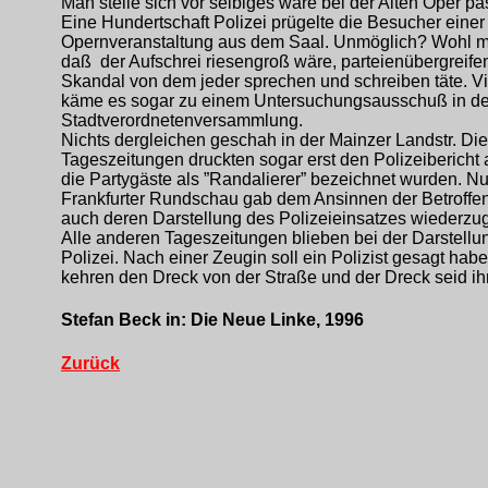
Man stelle sich vor selbiges wäre bei der Alten Oper pas
Eine Hundertschaft Polizei prügelte die Besucher einer
Opernveranstaltung aus dem Saal. Unmöglich? Wohl m
daß der Aufschrei riesengroß wäre, parteienübergreifen
Skandal von dem jeder sprechen und schreiben täte. Vi
käme es sogar zu einem Untersuchungsausschuß in de
Stadtverordnetenversammlung.
Nichts dergleichen geschah in der Mainzer Landstr. Die
Tageszeitungen druckten sogar erst den Polizeibericht 
die Partygäste als ”Randalierer” bezeichnet wurden. Nu
Frankfurter Rundschau gab dem Ansinnen der Betroffe
auch deren Darstellung des Polizeieinsatzes wiederzu
Alle anderen Tageszeitungen blieben bei der Darstellu
Polizei. Nach einer Zeugin soll ein Polizist gesagt habe
kehren den Dreck von der Straße und der Dreck seid ihr
Stefan Beck in: Die Neue Linke, 1996
Zurück